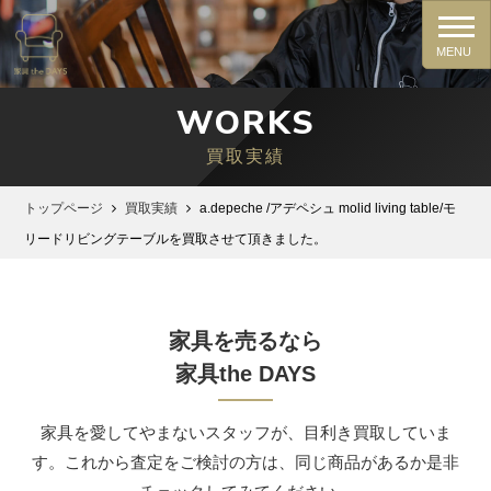
WORKS
買取実績
トップページ
買取実績
a.depeche /アデペシュ molid living table/モ
リードリビングテーブルを買取させて頂きました。
家具を売るなら
家具the DAYS
家具を愛してやまないスタッフが、⽬利き買取していま
す。これから査定をご検討の⽅は、同じ商品があるか是⾮