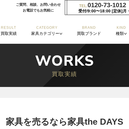
0120-73-1012
ご質問、相談、お問い合わせ
TEL.
お電話でもお気軽に︎
受付/9:00〜18:00 [定休]
RESULT
CATEGORY
BRAND
KIND
買取実績
家具カテゴリー
買取ブランド
種類
WORKS
買取実績
家具を売るなら
家具the DAYS